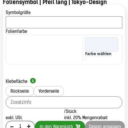
Foliensymbol | Pfeil lang | Tokyo-Design
Symbolgröße
Folienfarbe
Farbe wählen
-
Klebefläche
Rückseite
Vorderseite
/Stück
exkl. USt.
inkl. 20% Mengenrabatt
-
+
In den Warenkorb
Design anpassen