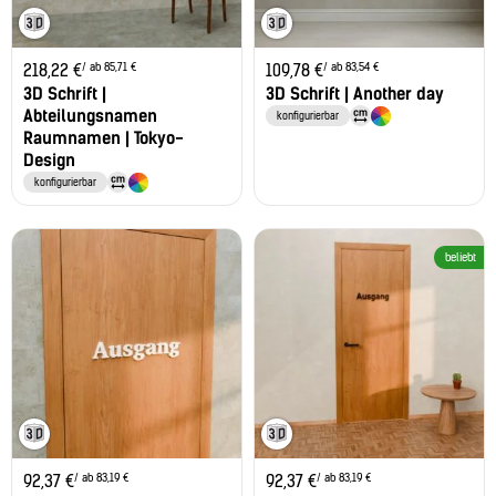
/ ab 85,71 €
/ ab 83,54 €
218,22
€
109,78
€
3D Schrift |
3D Schrift | Another day
Abteilungsnamen
konfigurierbar
Raumnamen | Tokyo-
Design
konfigurierbar
beliebt
/ ab 83,19 €
/ ab 83,19 €
92,37
€
92,37
€