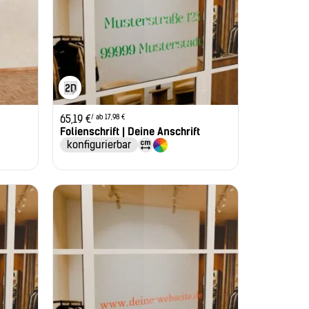
/ ab 17,98 €
65,19
€
Folienschrift | Deine Anschrift
konfigurierbar