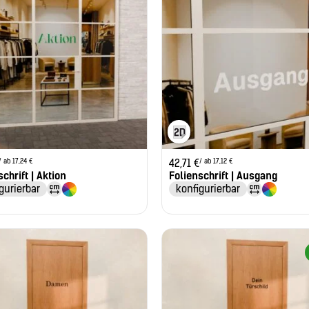
/ ab 17,24 €
/ ab 17,12 €
42,71
€
chrift | Aktion
Folienschrift | Ausgang
gurierbar
konfigurierbar