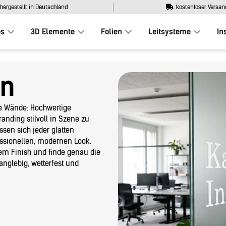
hergestellt in Deutschland
kostenloser Versan
os
3D Elemente
Folien
Leitsysteme
In
en
te Wände: Hochwertige
randing stilvoll in Szene zu
sen sich jeder glatten
essionellen, modernen Look.
em Finish und finde genau die
Langlebig, wetterfest und