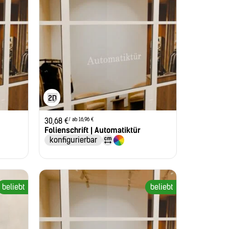
/ ab 16,96 €
30,68
€
Folienschrift | Automatiktür
konfigurierbar
beliebt
beliebt