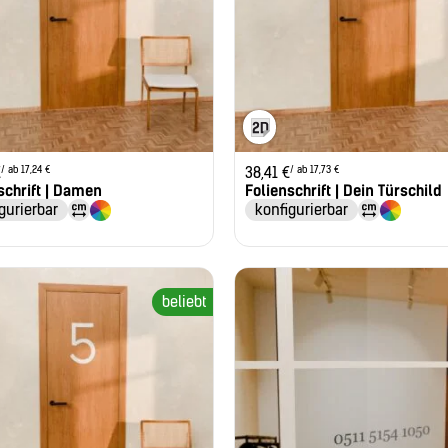
/ ab 17,24 €
/ ab 17,73 €
€
38,41
€
schrift | Damen
Folienschrift | Dein Türschild
gurierbar
konfigurierbar
beliebt