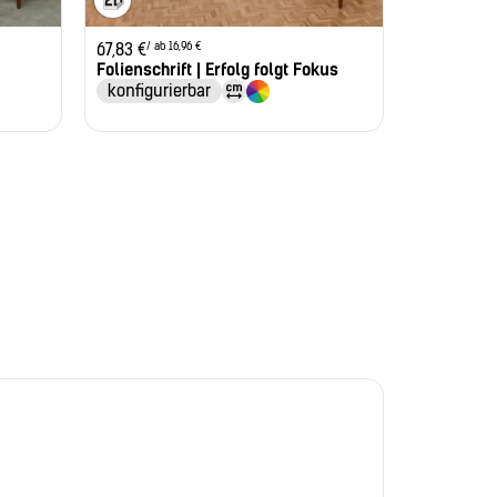
/ ab 16,96 €
67,83
€
Folienschrift | Erfolg folgt Fokus
konfigurierbar