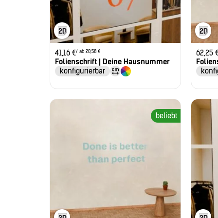
/ ab 20,58 €
41,16
€
62,25
Folienschrift | Deine Hausnummer
Folie
konfigurierbar
konfi
beliebt