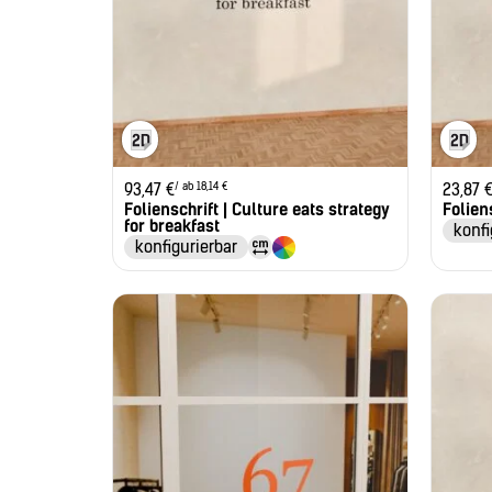
/ ab 18,14 €
93,47
€
23,87
Folienschrift | Culture eats strategy
Folien
for breakfast
konfi
konfigurierbar