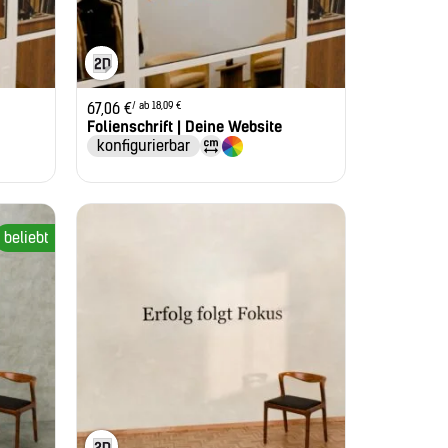
/ ab 18,09 €
67,06
€
Folienschrift | Deine Website
konfigurierbar
beliebt