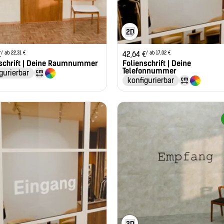
/ ab 22,31 €
/ ab 17,02 €
€
42,64
€
nschrift | Deine Raumnummer
Folienschrift | Deine
Telefonnummer
gurierbar
konfigurierbar