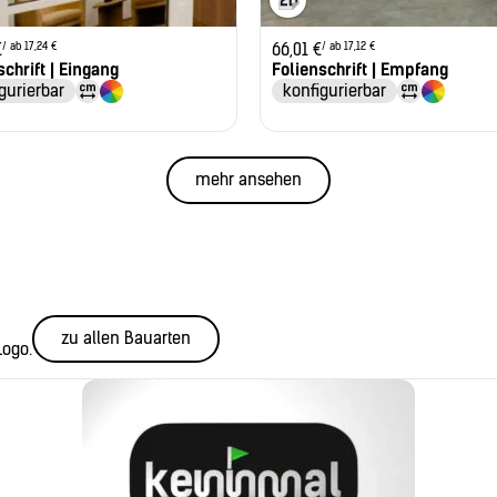
/ ab 17,24 €
/ ab 17,12 €
€
66,01
€
schrift | Eingang
Folienschrift | Empfang
gurierbar
konfigurierbar
mehr ansehen
zu allen Bauarten
Logo.