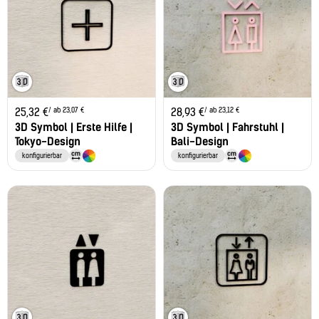
/ ab 23,07 €
/ ab 23,12 €
25,32
€
28,93
€
3D Symbol | Erste Hilfe |
3D Symbol | Fahrstuhl |
Tokyo-Design
Bali-Design
konfigurierbar
konfigurierbar