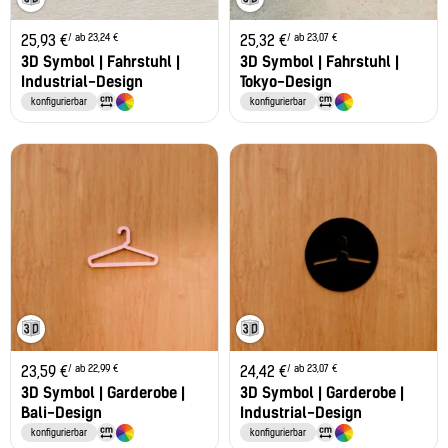
/ ab 23,24 €
/ ab 23,07 €
25,93
€
25,32
€
3D Symbol | Fahrstuhl |
3D Symbol | Fahrstuhl |
Industrial-Design
Tokyo-Design
konfigurierbar
konfigurierbar
/ ab 22,99 €
/ ab 23,07 €
23,59
€
24,42
€
3D Symbol | Garderobe |
3D Symbol | Garderobe |
Bali-Design
Industrial-Design
konfigurierbar
konfigurierbar