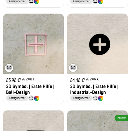
konfigurierbar
konfigurierbar
/ ab 23,01 €
/ ab 23,07 €
25,92
€
24,42
€
3D Symbol | Erste Hilfe |
3D Symbol | Erste Hilfe |
Bali-Design
Industrial-Design
konfigurierbar
konfigurierbar
beliebt