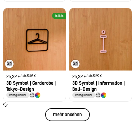
beliebt
/ ab 23,07 €
/ ab 22,99 €
25,32
€
25,32
€
3D Symbol | Garderobe |
3D Symbol | Information |
Tokyo-Design
Bali-Design
konfigurierbar
konfigurierbar
mehr ansehen