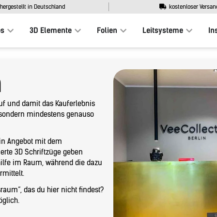
hergestellt in Deutschland
kostenloser Versan
os
3D Elemente
Folien
Leitsysteme
In
m
kauf und damit das Kauferlebnis
, sondern mindestens genauso
ein Angebot mit dem
erte 3D Schriftzüge geben
ilfe im Raum, während die dazu
mittelt.
aum“, das du hier nicht findest?
glich.