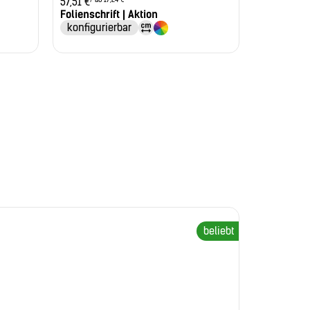
57,51
€
Folienschrift | Aktion
konfigurierbar
beliebt