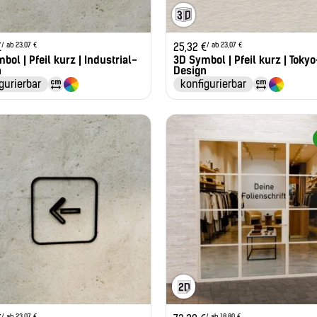
/ ab 23,07 €
/ ab 23,07 €
€
25,32
€
bol | Pfeil kurz | Industrial-
3D Symbol | Pfeil kurz | Tokyo
n
Design
gurierbar
konfigurierbar
/ ab 23,07 €
/ ab 18,80 €