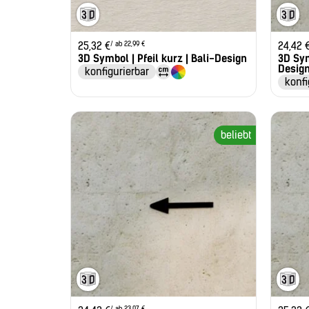
/ ab 22,99 €
25,32
€
24,42
3D Symbol | Pfeil kurz | Bali-Design
3D Sym
Desig
konfigurierbar
konfi
beliebt
/ ab 23,07 €