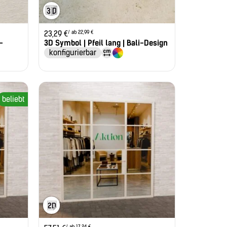
/ ab 22,99 €
23,29
€
-
3D Symbol | Pfeil lang | Bali-Design
konfigurierbar
beliebt
/ ab 17,24 €