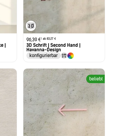
/ ab 83,27 €
96,39
€
e |
3D Schrift | Second Hand |
Havanna-Design
konfigurierbar
beliebt