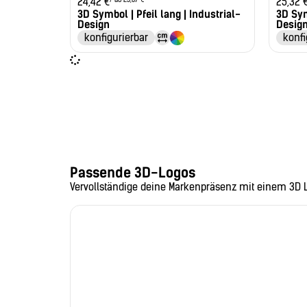
24,42
€
25,32
3D Symbol | Pfeil lang | Industrial-
3D Sym
Design
Desig
konfigurierbar
konfi
Passende 3D-Logos
Vervollständige deine Markenpräsenz mit einem 3D 