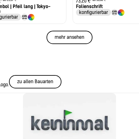
€
73,20
€
bol | Pfeil lang | Tokyo-
Folienschrift
n
konfigurierbar
gurierbar
mehr ansehen
zu allen Bauarten
Logo.