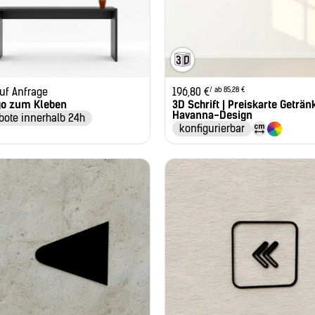
/ ab 85,28 €
auf Anfrage
196,80
€
go zum Kleben
3D Schrift | Preiskarte Getränk
Havanna-Design
bote innerhalb 24h
konfigurierbar