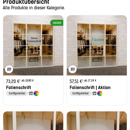
Produktübersicht
Alle Produkte in dieser Kategorie.
beliebt
/ ab 18,80 €
/ ab 17,24 €
73,20
€
57,51
€
Folienschrift
Folienschrift | Aktion
konfigurierbar
konfigurierbar