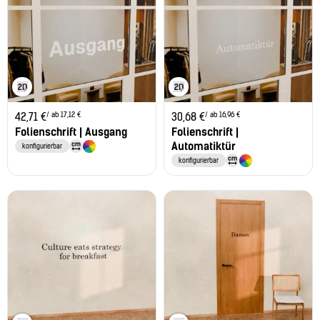
/ ab 17,12 €
/ ab 16,96 €
42,71
€
30,68
€
Folienschrift | Ausgang
Folienschrift |
Automatiktür
konfigurierbar
konfigurierbar