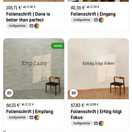
/ ab 17,42 €
/ ab 17,24 €
106,71
€
40,36
€
Folienschrift | Done is
Folienschrift | Eingang
better than perfect
konfigurierbar
konfigurierbar
beliebt
/ ab 17,12 €
/ ab 16,96 €
66,01
€
67,83
€
Folienschrift | Empfang
Folienschrift | Erfolg folgt
Fokus
konfigurierbar
konfigurierbar