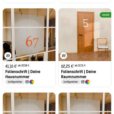
beliebt
/ ab 20,58 €
/ ab 22,31 €
41,16
€
62,25
€
Folienschrift | Deine
Folienschrift | Deine
Hausnummer
Raumnummer
konfigurierbar
konfigurierbar