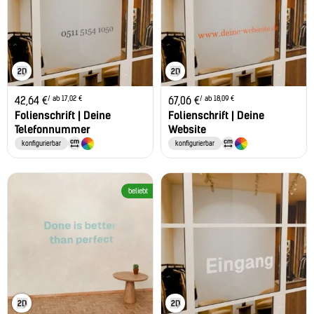
/ ab 17,02 €
/ ab 18,09 €
42,64
€
67,06
€
Folienschrift | Deine
Folienschrift | Deine
Telefonnummer
Website
konfigurierbar
konfigurierbar
beliebt