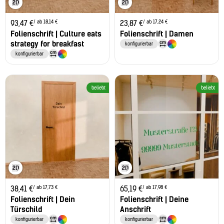
/ ab 18,14 €
/ ab 17,24 €
93,47
€
23,87
€
Folienschrift | Culture eats
Folienschrift | Damen
strategy for breakfast
konfigurierbar
konfigurierbar
beliebt
beliebt
/ ab 17,73 €
/ ab 17,98 €
38,41
€
65,19
€
Folienschrift | Dein
Folienschrift | Deine
Türschild
Anschrift
konfigurierbar
konfigurierbar