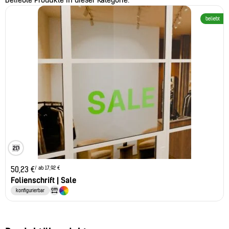
Beliebte Produkte in dieser Kategorie.
beliebt
/ ab 17,92 €
50,23
€
Folienschrift | Sale
konfigurierbar