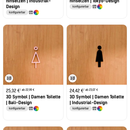
hinsetzen | Industrial-
hinsetzen | Tokyo-Design
Design
konfigurierbar
konfigurierbar
/ ab 22,99 €
/ ab 23,07 €
25,32
€
24,42
€
3D Symbol | Damen Toilette
3D Symbol | Damen Toilette
| Bali-Design
| Industrial-Design
konfigurierbar
konfigurierbar