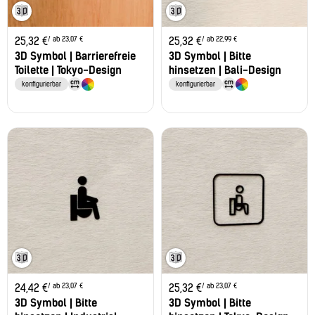
/ ab 23,07 €
/ ab 22,99 €
25,32
€
25,32
€
3D Symbol | Barrierefreie
3D Symbol | Bitte
Toilette | Tokyo-Design
hinsetzen | Bali-Design
konfigurierbar
konfigurierbar
/ ab 23,07 €
/ ab 23,07 €
24,42
€
25,32
€
3D Symbol | Bitte
3D Symbol | Bitte