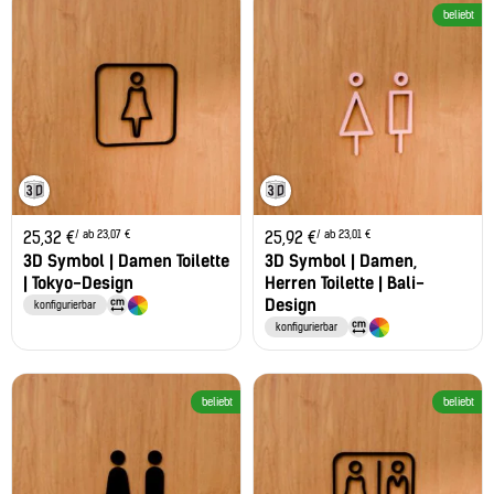
beliebt
/ ab 23,07 €
/ ab 23,01 €
25,32
€
25,92
€
3D Symbol | Damen Toilette
3D Symbol | Damen,
| Tokyo-Design
Herren Toilette | Bali-
Design
konfigurierbar
konfigurierbar
beliebt
beliebt