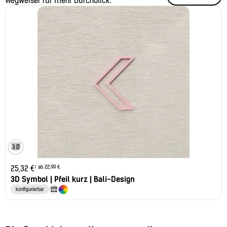
Wegweiser für mehr Durchblick.
/ ab 22,99 €
25,32
€
3D Symbol | Pfeil kurz | Bali-Design
konfigurierbar