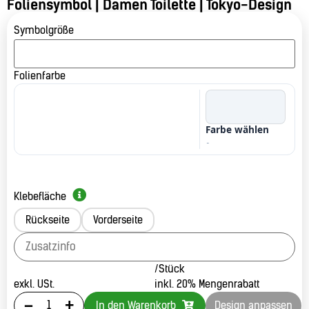
Foliensymbol | Damen Toilette | Tokyo-Design
Symbolgröße
Folienfarbe
Farbe wählen
-
Klebefläche
Rückseite
Vorderseite
/Stück
exkl. USt.
inkl. 20% Mengenrabatt
-
+
In den Warenkorb
Design anpassen