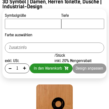
3D Symbol | Damen, Herren Toilette, Dusche |
Industrial-Design
Symbolgröße
Tiefe
Farbe auswählen
/Stück
exkl. USt.
inkl. 20% Mengenrabatt
-
+
In den Warenkorb
Design anpassen