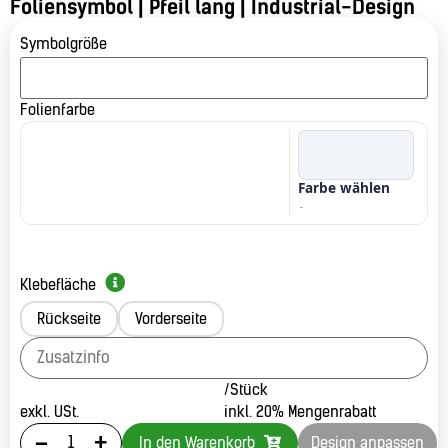
Foliensymbol | Pfeil lang | Industrial-Design
Symbolgröße
Folienfarbe
Farbe wählen
-
Klebefläche
Rückseite
Vorderseite
/Stück
exkl. USt.
inkl. 20% Mengenrabatt
-
+
In den Warenkorb
Design anpassen