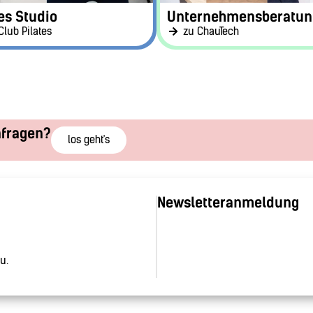
es Studio
Unternehmensberatun
Club Pilates
zu ChauTech
nfragen?
los geht's
Newsletteranmeldung
u.