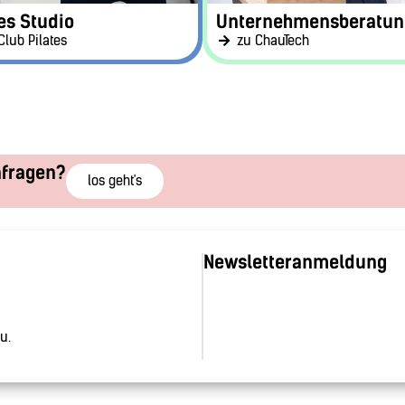
es Studio
Unternehmensberatun
Club Pilates
zu ChauTech
nfragen?
los geht's
Newsletteranmeldung
u.