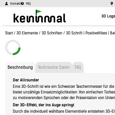
Kontakt
FAQ
3D Log
Start
/
3D Elemente
/
3D Schriften
/ 3D Schrift | PositiveVibes | B
Beschreibung
Technische Daten
FAQ
Der Allrounder
Eine 3D-Schrift ist wie ein Schweizer Taschenmesser für die
bietet unzählige Einsatzmöglichkeiten. Von einfachen Türbe
zu motivierenden Sprüchen oder der Präsentation von Unt
Der 3D-Effekt, der ins Auge springt
Durch die individuell wählbare Elementtiefe entstehen 3D-E