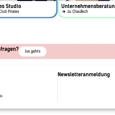
es Studio
Unternehmensberatun
Club Pilates
zu ChauTech
nfragen?
los geht's
Newsletteranmeldung
u.