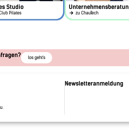
es Studio
Unternehmensberatun
Club Pilates
zu ChauTech
nfragen?
los geht's
Newsletteranmeldung
u.