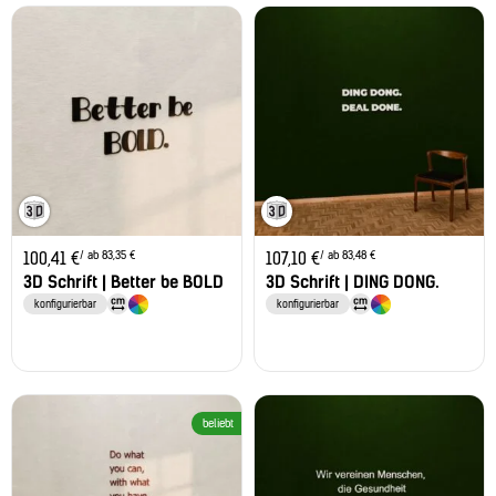
/ ab 83,35 €
/ ab 83,48 €
100,41
€
107,10
€
3D Schrift | Better be BOLD
3D Schrift | DING DONG.
konfigurierbar
konfigurierbar
beliebt