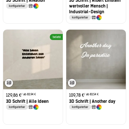
3D Schrift | AINation
3D Schrift | Albert Einstein
wertvoller Mensch |
konfigurierbar
Industrial-Design
konfigurierbar
beliebt
/ ab 83,94 €
/ ab 83,54 €
129,86
€
109,78
€
3D Schrift | Alle Ideen
3D Schrift | Another day
konfigurierbar
konfigurierbar