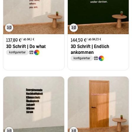
/ ab 84,1 €
/ ab 84,23 €
137,89
€
144,59
€
3D Schrift | Do what
3D Schrift | Endlich
ankommen
konfigurierbar
konfigurierbar