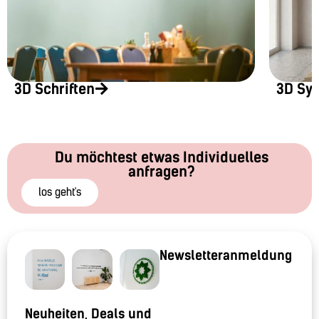
3D Schriften
3D Sy
Du möchtest etwas Individuelles
anfragen?
los geht's
Newsletteranmeldung
Neuheiten, Deals und