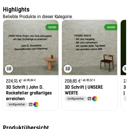
Highlights
Beliebte Produkte in dieser Kategorie.
beliebt
beliebt
/ ab 85,84 €
/ ab 85,52 €
224,91
€
208,85
€
11
3D Schrift | John D.
3D Schrift | UNSERE
3D
Rockefeller großartiges
WERTE
| 
erreichen
konfigurierbar
ko
konfigurierbar
Produktübersicht