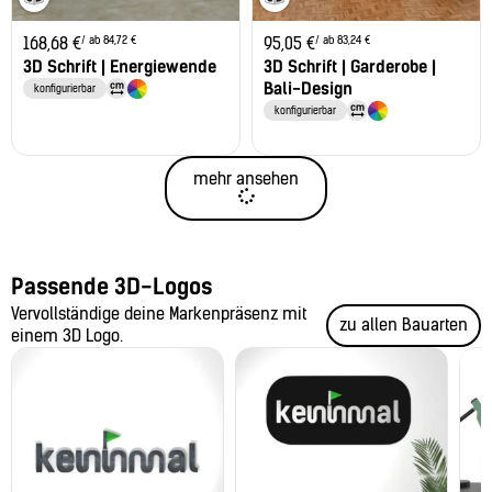
/ ab 84,72 €
/ ab 83,24 €
168,68
€
95,05
€
3D Schrift | Energiewende
3D Schrift | Garderobe |
Bali-Design
konfigurierbar
konfigurierbar
mehr ansehen
Passende 3D-Logos
Vervollständige deine Markenpräsenz mit
zu allen Bauarten
einem 3D Logo.