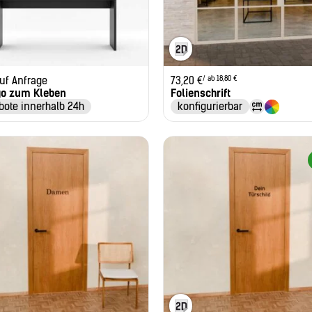
/ ab 18,80 €
auf Anfrage
73,20
€
go zum Kleben
Folienschrift
bote innerhalb 24h
konfigurierbar