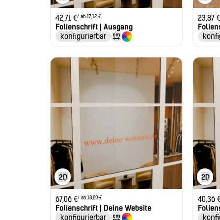
/ ab 17,12 €
42,71
€
23,87
Folienschrift | Ausgang
Folien
konfigurierbar
konfi
/ ab 18,09 €
67,06
€
40,36
Folienschrift | Deine Website
Folien
konfigurierbar
konfi