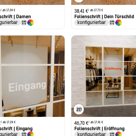
/ ab 17,24 €
/ ab 17,73 €
€
38,41
€
schrift | Damen
Folienschrift | Dein Türschild
gurierbar
konfigurierbar
/ ab 17,24 €
/ ab 17,41 €
€
46,70
€
schrift | Eingang
Folienschrift | Eröffnung
gurierbar
konfigurierbar