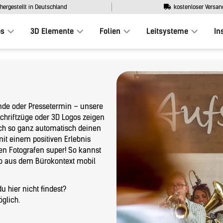
hergestellt in Deutschland
kostenloser Versan
os
3D Elemente
Folien
Leitsysteme
In
ände oder Pressetermin – unsere
chriftzüge oder 3D Logos zeigen
ich so ganz automatisch deinen
it einem positiven Erlebnis
den Fotografen super! So kannst
o aus dem Bürokontext mobil
u hier nicht findest?
glich.