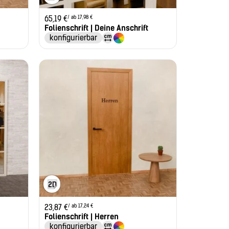
/ ab 17,98 €
65,19
€
Folienschrift | Deine Anschrift
konfigurierbar
/ ab 17,24 €
23,87
€
Folienschrift | Herren
konfigurierbar