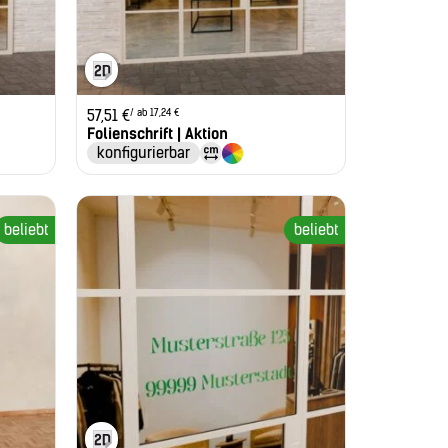
/ ab 17,24 €
57,51
€
Folienschrift | Aktion
konfigurierbar
beliebt
beliebt