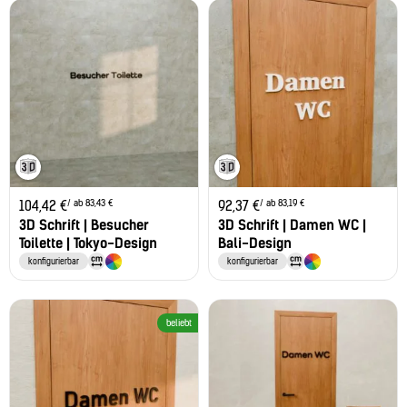
/ ab 83,43 €
/ ab 83,19 €
104,42
€
92,37
€
3D Schrift | Besucher
3D Schrift | Damen WC |
Toilette | Tokyo-Design
Bali-Design
konfigurierbar
konfigurierbar
beliebt