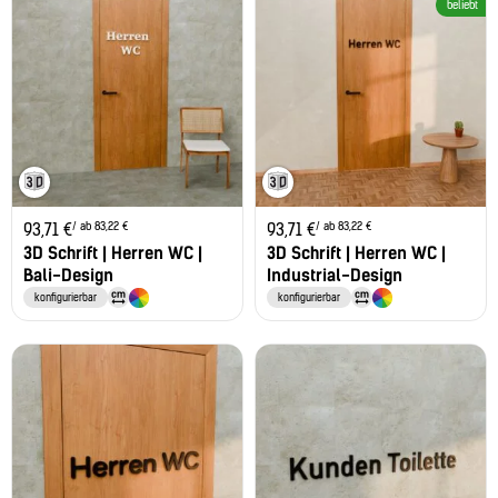
beliebt
/ ab 83,22 €
/ ab 83,22 €
93,71
€
93,71
€
3D Schrift | Herren WC |
3D Schrift | Herren WC |
Bali-Design
Industrial-Design
konfigurierbar
konfigurierbar