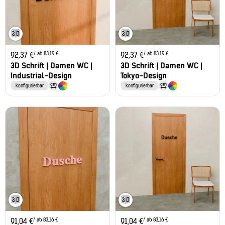
/ ab 83,19 €
/ ab 83,19 €
92,37
€
92,37
€
3D Schrift | Damen WC |
3D Schrift | Damen WC |
Industrial-Design
Tokyo-Design
konfigurierbar
konfigurierbar
/ ab 83,16 €
/ ab 83,16 €
91,04
€
91,04
€