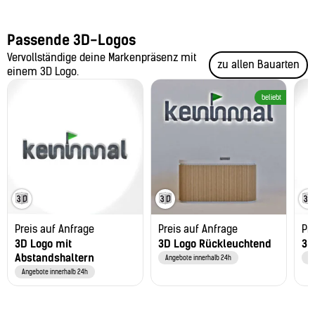
Passende 3D-Logos
Vervollständige deine Markenpräsenz mit
zu allen Bauarten
einem 3D Logo.
beliebt
Preis auf Anfrage
Preis auf Anfrage
Pr
3D Logo mit
3D Logo Rückleuchtend
3D
Abstandshaltern
Angebote innerhalb 24h
An
Angebote innerhalb 24h