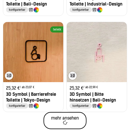
Toilette | Bali-Design
Toilette | Industrial-Design
konfigurierbar
konfigurierbar
beliebt
/ ab 23,07 €
/ ab 22,99 €
25,32
€
25,32
€
3D Symbol | Barrierefreie
3D Symbol | Bitte
Toilette | Tokyo-Design
hinsetzen | Bali-Design
konfigurierbar
konfigurierbar
mehr ansehen