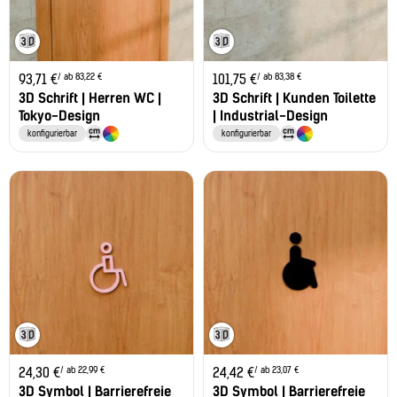
/ ab 83,22 €
/ ab 83,38 €
93,71
€
101,75
€
3D Schrift | Herren WC |
3D Schrift | Kunden Toilette
Tokyo-Design
| Industrial-Design
konfigurierbar
konfigurierbar
/ ab 22,99 €
/ ab 23,07 €
24,30
€
24,42
€
3D Symbol | Barrierefreie
3D Symbol | Barrierefreie