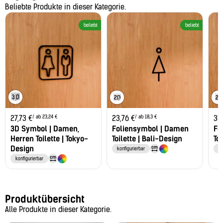
Beliebte Produkte in dieser Kategorie.
beliebt
beliebt
/ ab 23,24 €
/ ab 18,3 €
27,73
€
23,76
€
35
3D Symbol | Damen,
Foliensymbol | Damen
Fo
Herren Toilette | Tokyo-
Toilette | Bali-Design
To
Design
konfigurierbar
ko
konfigurierbar
Produktübersicht
Alle Produkte in dieser Kategorie.